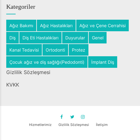
Kategoriler
Ağız Bakımı
Ağız Hastalıkları
Ağız ve Çene Cerrahisi
Diş
Diş Eti Hastalıkları
Duyurular
Genel
Kanal Tedavisi
Ortodonti
Protez
Çocuk ağız ve diş sağlığı(Pedodonti)
İmplant Diş
Gizlilik Sözleşmesi
KVKK
Hizmetlerimiz
Gizlilik Sözleşmesi
İletişim