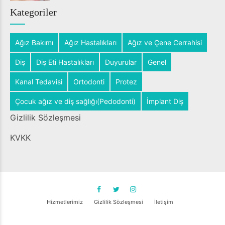
Kategoriler
Ağız Bakımı
Ağız Hastalıkları
Ağız ve Çene Cerrahisi
Diş
Diş Eti Hastalıkları
Duyurular
Genel
Kanal Tedavisi
Ortodonti
Protez
Çocuk ağız ve diş sağlığı(Pedodonti)
İmplant Diş
Gizlilik Sözleşmesi
KVKK
Hizmetlerimiz
Gizlilik Sözleşmesi
İletişim