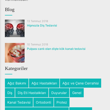
Blog
13 Temmuz 2018
Hipnozla Diş Tedavisi
10 Temmuz 2018
Pulpası canlı olan dişte kök kanalı tedavisi
Kategoriler
Ağız Bakımı
Ağız Hastalıkları
Ağız ve Çene Cerrahisi
Diş
Diş Eti Hastalıkları
Duyurular
Genel
Kanal Tedavisi
Ortodonti
Protez